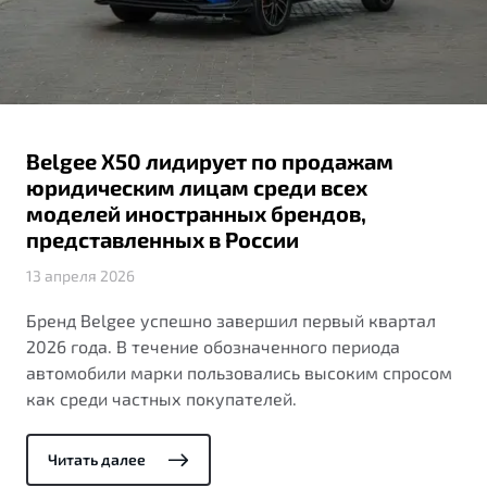
ПОДДЕРЖКА
Автокредит
О дилерском центре
Трейд-ин
Гарантия Belgee
Правовая информация
Яркий кроссовер
Страхование
Belgee Линк
от 2 219 990 ₽*
Расчет КАСКО
Belgee Клуб
Belgee X50 лидирует по продажам
Обзор
В наличии
Belgee Плюс
юридическим лицам среди всех
моделей иностранных брендов,
Реферальная программа
S50
представленных в России
Клиентская поддержка
13 апреля 2026
Помощь на дорогах
Бренд Belgee успешно завершил первый квартал
2026 года. В течение обозначенного периода
автомобили марки пользовались высоким спросом
как среди частных покупателей.
Читать далее
Узнайте о специальных выгодах при покупке
Элегантный и практичный седан
автомобиля Belgee