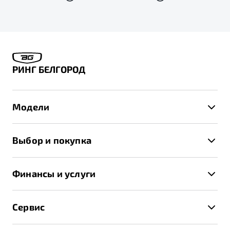
РИНГ БЕЛГОРОД
Модели
X50+
Выбор и покупка
S50
Автомобили в наличии
X70
Финансы и услуги
Спецпредложения и Акции
Автокредит
Записаться на тест-драйв
Сервис
Трейд-ин
Получить предложение
Записаться на сервис