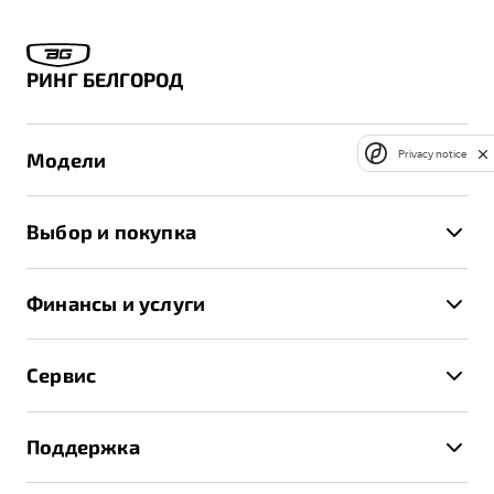
РИНГ БЕЛГОРОД
Privacy notice
Модели
X50+
Выбор и покупка
S50
Автомобили в наличии
X70
Финансы и услуги
Спецпредложения и Акции
Автокредит
Записаться на тест-драйв
Сервис
Трейд-ин
Получить предложение
Записаться на сервис
Страхование
Поддержка
Руководство по эксплуатации
Расчет КАСКО
Гарантия Belgee