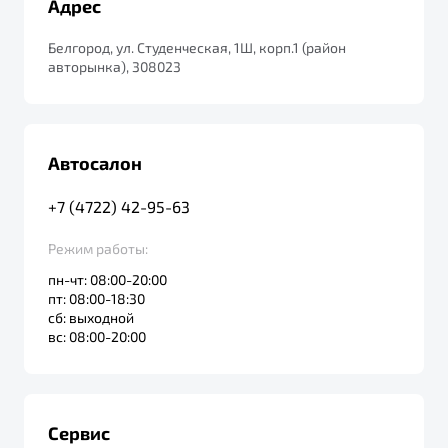
Адрес
от 1 699 990 ₽*
Подробно
Белгород, ул. Студенческая, 1Ш, корп.1 (район
Обзор
В наличии
авторынка), 308023
X70
Будьте еще более уверены на дорогах с программой
"Помощь на дорогах"
Автомобили в наличии
Автосалон
Тест-драйв
Преимущества программы
Автокредит
+7 (4722) 42-95-63
Спецпредложения
Режим работы:
пн-чт: 08:00-20:00
Запись на сервис
пт: 08:00-18:30
Калькулятор ТО
сб: выходной
Универсальный кроссовер
Клиентская поддержка
вс: 08:00-20:00
от 2 499 990 ₽*
Обзор
В наличии
Сервис