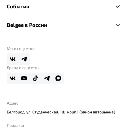
Техническое обслуживание
События
Клиентская поддержка
Калькулятор ТО
Новости
Помощь на дорогах
Belgee в России
Контакты
Belgee Линк
О бренде
Belgee Клуб
О дилерском центре
Мы в соцсетях
Belgee Плюс
Правовая информация
Реферальная программа
Бренд в соцсетях
Адрес
Белгород, ул. Студенческая, 1Ш, корп.1 (район авторынка)
Продажи