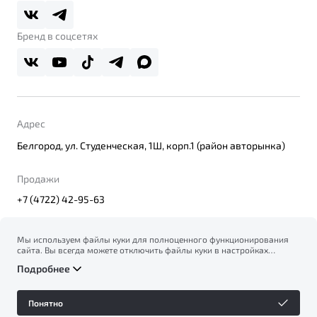
Belgee Плюс
Правовая информация
Реферальная программа
Бренд в соцсетях
Адрес
Белгород, ул. Студенческая, 1Ш, корп.1 (район авторынка)
Продажи
+7 (4722) 42-95-63
Мы используем файлы куки для полноценного функционирования
сайта. Вы всегда можете отключить файлы куки в настройках
© 2026
вашего браузера. Продолжая использовать сайт, вы соглашаетесь
Правовая информация
Подробнее
на сбор и использование файлов куки, и подтверждаете
Политика конфиденциальности персональных данных
ознакомление с информацией по сбору, использованию и
Официальный сайт Belgee в России
возможной блокировке файлов куки в
Политике
Сделано в ПЕРКС
Понятно
конфиденциальности
.