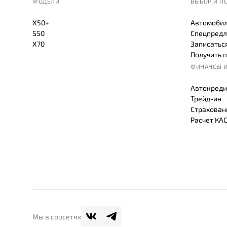
МОДЕЛИ
ВЫБОР И П
X50+
Автомобил
S50
Спецпредл
X70
Записаться
Получить 
ФИНАНСЫ И
Автокреди
Трейд-ин
Страхован
Расчет КА
Мы в соцсетях