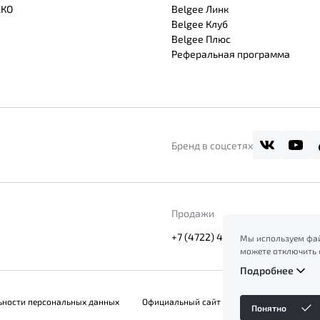
СКО
Belgee Линк
Belgee Клуб
Belgee Плюс
Реферальная программа
Бренд в соцсетях
Продажи
+7 (4722) 42-95-63
Мы используем фай
можете отключить 
сайт, вы соглашает
Подробнее
ознакомление с ин
файлов куки в
Поли
ьности персональных данных
Официальный сайт Belgee в России
Понятно