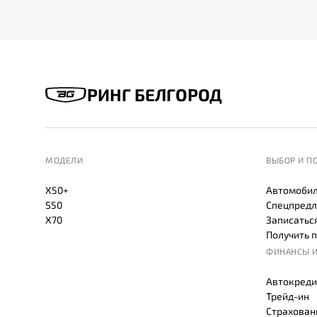
РИНГ БЕЛГОРОД
МОДЕЛИ
ВЫБОР И П
X50+
Автомобил
S50
Спецпредл
X70
Записаться
Получить 
ФИНАНСЫ И
Автокреди
Трейд-ин
Страхован