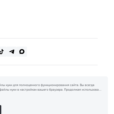
лы куки для полноценного функционирования сайта. Вы всегда
файлы куки в настройках вашего браузера. Продолжая использовать
есь на сбор и использование файлов куки, и подтверждаете
формацией по сбору, использованию и возможной блокировке
тике конфиденциальности
.
Сделано в ПЕРКС