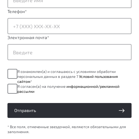
ПОДДЕРЖКА
Автокредит
О дилерском центре
Телефон
*
Трейд-ин
Гарантия Belgee
Правовая информация
Яркий кроссовер
Страхование
Belgee Линк
от 2 219 990 ₽*
Электронная почта
*
Расчет КАСКО
Belgee Клуб
Обзор
В наличии
Belgee Плюс
Реферальная программа
S50
Я ознакомлен(а) и соглашаюсь с условиями обработки
Клиентская поддержка
персональных данных в разделе 7
Условий пользования
сайтом
*
Помощь на дорогах
Я согласен(а) на получение
информационной/рекламной
рассылки
Отправить
* Все поля, отмеченные звездочкой, являются обязательными для
заполнения.
Узнайте о специальных выгодах при покупке
Элегантный и практичный седан
автомобиля Belgee