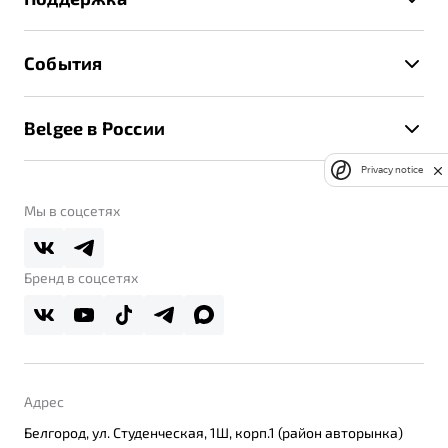
Руководство по эксплуатации
Расчет КАСКО
Гарантия Belgee
Техническое обслуживание
События
Клиентская поддержка
Калькулятор ТО
Новости
Помощь на дорогах
Belgee в России
Контакты
Belgee Линк
О бренде
Privacy notice
Belgee Клуб
О дилерском центре
Мы в соцсетях
Belgee Плюс
Правовая информация
Реферальная программа
Бренд в соцсетях
Адрес
Белгород, ул. Студенческая, 1Ш, корп.1 (район авторынка)