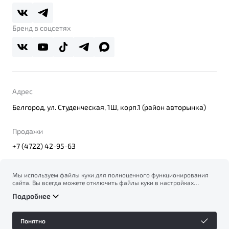
Belgee Плюс
Правовая информация
Реферальная программа
Бренд в соцсетях
Адрес
Белгород, ул. Студенческая, 1Ш, корп.1 (район авторынка)
Продажи
+7 (4722) 42-95-63
Мы используем файлы куки для полноценного функционирования
сайта. Вы всегда можете отключить файлы куки в настройках
© 2026
вашего браузера. Продолжая использовать сайт, вы соглашаетесь
Правовая информация
Подробнее
на сбор и использование файлов куки, и подтверждаете
Политика конфиденциальности персональных данных
ознакомление с информацией по сбору, использованию и
Официальный сайт Belgee в России
возможной блокировке файлов куки в
Политике
Сделано в ПЕРКС
Понятно
конфиденциальности
.