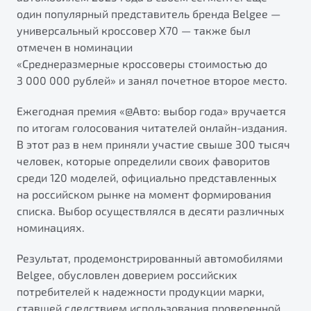
от 1 699 990 ₽*
один популярный представитель бренда Belgee —
Подробно
универсальный кроссовер X70 — также был
Обзор
В наличии
отмечен в номинации
«Среднеразмерные кроссоверы стоимостью до
3 000 000 рублей» и занял почетное второе место.
X70
Будьте еще более уверены на дорогах с программой
"Помощь на дорогах"
Автомобили в наличии
Ежегодная премия «@Авто: выбор года» вручается
Тест-драйв
Преимущества программы
по итогам голосования читателей онлайн-издания.
Автокредит
В этот раз в нем приняли участие свыше 300 тысяч
Спецпредложения
человек, которые определили своих фаворитов
среди 120 моделей, официально представленных
на российском рынке на момент формирования
Запись на сервис
списка. Выбор осуществлялся в десяти различных
Калькулятор ТО
номинациях.
Универсальный кроссовер
Клиентская поддержка
от 2 499 990 ₽*
Результат, продемонстрированный автомобилями
Belgee, обусловлен доверием российских
Обзор
В наличии
потребителей к надежности продукции марки,
ставшей следствием использования проверенной