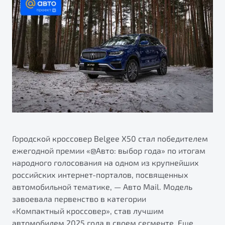
ПОДДЕРЖКА
Автокредит
О дилерском центре
Трейд-ин
Гарантия Belgee
Правовая информация
Яркий кроссовер
Страхование
Belgee Линк
от 2 219 990 ₽*
Расчет КАСКО
Belgee Клуб
Обзор
В наличии
Belgee Плюс
Реферальная программа
S50
Клиентская поддержка
Помощь на дорогах
Городской кроссовер Belgee Х50 стал победителем
ежегодной премии «@Авто: выбор года» по итогам
народного голосования на одном из крупнейших
российских интернет-порталов, посвященных
автомобильной тематике, — Авто Mail. Модель
завоевала первенство в категории
«Компактный кроссовер», став лучшим
Узнайте о специальных выгодах при покупке
Элегантный и практичный седан
автомобилем 2025 года в своем сегменте. Еще
автомобиля Belgee