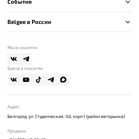
События
Клиентская поддержка
Калькулятор ТО
Новости
Помощь на дорогах
Belgee в России
Контакты
Belgee Линк
О бренде
Belgee Клуб
О дилерском центре
Мы в соцсетях
Belgee Плюс
Правовая информация
Реферальная программа
Бренд в соцсетях
Адрес
Белгород, ул. Студенческая, 1Ш, корп.1 (район авторынка)
Продажи