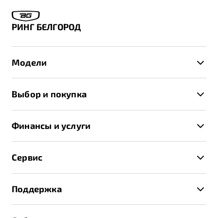
РИНГ БЕЛГОРОД
Модели
X50+
Выбор и покупка
S50
Автомобили в наличии
X70
Финансы и услуги
Спецпредложения и Акции
Автокредит
Записаться на тест-драйв
Сервис
Трейд-ин
Получить предложение
Записаться на сервис
Страхование
Поддержка
Руководство по эксплуатации
Расчет КАСКО
Гарантия Belgee
Техническое обслуживание