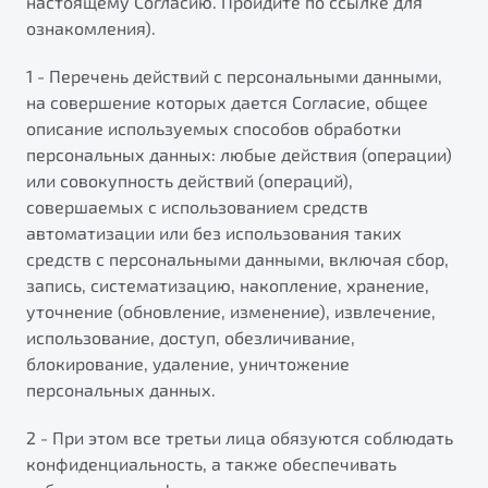
настоящему Согласию. Пройдите по ссылке для
ознакомления).
1 - Перечень действий с персональными данными,
на совершение которых дается Согласие, общее
описание используемых способов обработки
персональных данных: любые действия (операции)
или совокупность действий (операций),
совершаемых с использованием средств
автоматизации или без использования таких
средств с персональными данными, включая сбор,
запись, систематизацию, накопление, хранение,
Яркий кроссовер
уточнение (обновление, изменение), извлечение,
от 2 219 990 ₽*
использование, доступ, обезличивание,
блокирование, удаление, уничтожение
Обзор
В наличии
персональных данных.
2 - При этом все третьи лица обязуются соблюдать
S50
конфиденциальность, а также обеспечивать