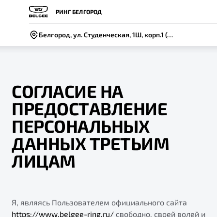
РИНГ БЕЛГОРОД
Белгород, ул. Студенческая, 1Ш, корп.1 (район авторынка)
СОГЛАСИЕ НА
ПРЕДОСТАВЛЕНИЕ
ПЕРСОНАЛЬНЫХ
ВЫБОР И ПОКУПКА
СЕРВИС
СОБЫТИЯ
ДАННЫХ ТРЕТЬИМ
Новый
X50+
Автомобили в наличии
Записаться на сервис
Новости
ЛИЦАМ
Спецпредложения и Акции
Руководство по эксплуатации
Контакты
Записаться на тест-драйв
Техническое обслуживание
BELGEE В РОССИИ
Я, являясь Пользователем официального сайта
Калькулятор ТО
ФИНАНСЫ И УСЛУГИ
О бренде
https://www.belgee-ring.ru/
свободно, своей волей и