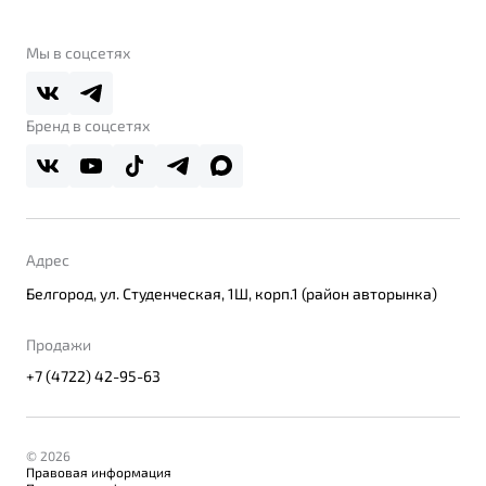
О бренде
Belgee Клуб
О дилерском центре
Мы в соцсетях
Belgee Плюс
Правовая информация
Реферальная программа
Бренд в соцсетях
Адрес
Белгород, ул. Студенческая, 1Ш, корп.1 (район авторынка)
Продажи
+7 (4722) 42-95-63
© 2026
Правовая информация