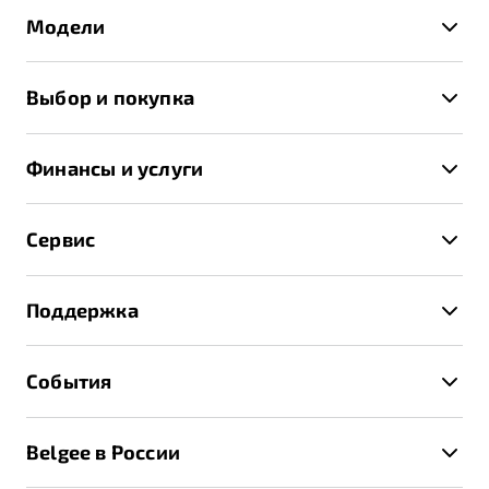
Модели
X50+
Выбор и покупка
S50
Автомобили в наличии
X70
Финансы и услуги
Спецпредложения и Акции
Автокредит
Записаться на тест-драйв
Сервис
Трейд-ин
Получить предложение
Записаться на сервис
Страхование
Поддержка
Руководство по эксплуатации
Расчет КАСКО
Гарантия Belgee
Техническое обслуживание
События
Клиентская поддержка
Калькулятор ТО
Новости
Помощь на дорогах
Belgee в России
Контакты
Belgee Линк