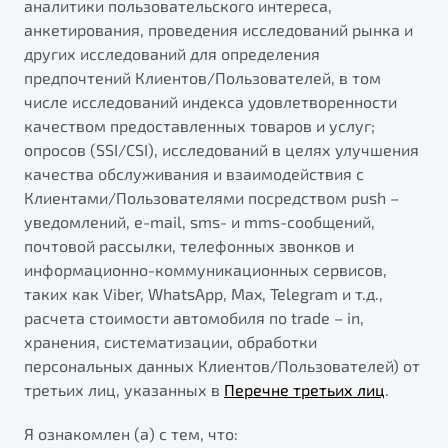
аналитики пользовательского интереса,
Спецпредложения
анкетирования, проведения исследований рынка и
других исследований для определения
предпочтений Клиентов/Пользователей, в том
Запись на сервис
числе исследований индекса удовлетворенности
Калькулятор ТО
качеством предоставленных товаров и услуг;
Клиентская поддержка
опросов (SSI/CSI), исследований в целях улучшения
качества обслуживания и взаимодействия с
Клиентами/Пользователями посредством push –
уведомлений, e-mail, sms- и mms-сообщений,
почтовой рассылки, телефонных звонков и
информационно-коммуникационных сервисов,
таких как Viber, WhatsApp, Max, Telegram и т.д.,
расчета стоимости автомобиля по trade – in,
хранения, систематизации, обработки
Элегантный и практичный седан
персональных данных Клиентов/Пользователей) от
третьих лиц, указанных в
от 1 699 990 ₽*
Перечне третьих лиц
.
Я ознакомлен (а) с тем, что:
Обзор
В наличии