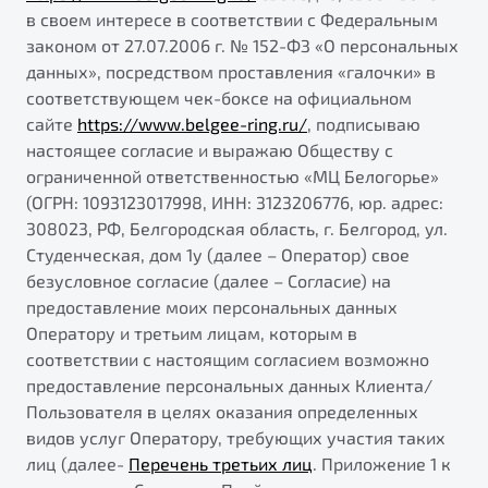
в своем интересе в соответствии с Федеральным
ПОДДЕРЖКА
Автокредит
О дилерском центре
законом от 27.07.2006 г. № 152-ФЗ «О персональных
Трейд-ин
Гарантия Belgee
Правовая информация
данных», посредством проставления «галочки» в
соответствующем чек-боксе на официальном
Страхование
Belgee Линк
сайте
https://www.belgee-ring.ru/
, подписываю
Расчет КАСКО
Belgee Клуб
настоящее согласие и выражаю Обществу с
ограниченной ответственностью «МЦ Белогорье»
Belgee Плюс
(ОГРН: 1093123017998, ИНН: 3123206776, юр. адрес:
Реферальная программа
308023, РФ, Белгородская область, г. Белгород, ул.
Студенческая, дом 1у (далее – Оператор) свое
Клиентская поддержка
безусловное согласие (далее – Согласие) на
Помощь на дорогах
предоставление моих персональных данных
Оператору и третьим лицам, которым в
соответствии с настоящим согласием возможно
предоставление персональных данных Клиента/
Пользователя в целях оказания определенных
видов услуг Оператору, требующих участия таких
лиц (далее-
Перечень третьих лиц
. Приложение 1 к