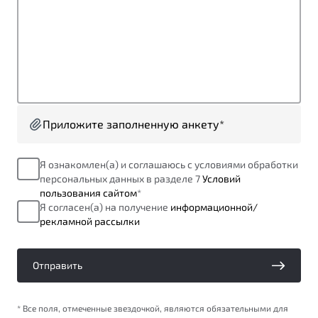
от 1 699 990 ₽*
Подробно
Обзор
В наличии
X70
Будьте еще более уверены на дорогах с программой
"Помощь на дорогах"
Автомобили в наличии
Тест-драйв
Приложите заполненную анкету*
Преимущества программы
Автокредит
Спецпредложения
Я ознакомлен(а) и соглашаюсь с условиями обработки
персональных данных в разделе 7
Условий
пользования сайтом
*
Запись на сервис
Я согласен(а) на получение
информационной/
Калькулятор ТО
рекламной рассылки
Универсальный кроссовер
Клиентская поддержка
от 2 499 990 ₽*
Отправить
Обзор
В наличии
* Все поля, отмеченные звездочкой, являются обязательными для