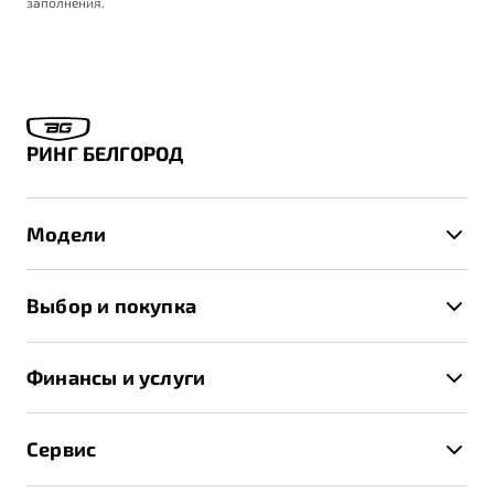
заполнения.
РИНГ БЕЛГОРОД
Модели
X50+
Выбор и покупка
S50
Автомобили в наличии
X70
Финансы и услуги
Спецпредложения и Акции
Автокредит
Записаться на тест-драйв
Сервис
Трейд-ин
Получить предложение