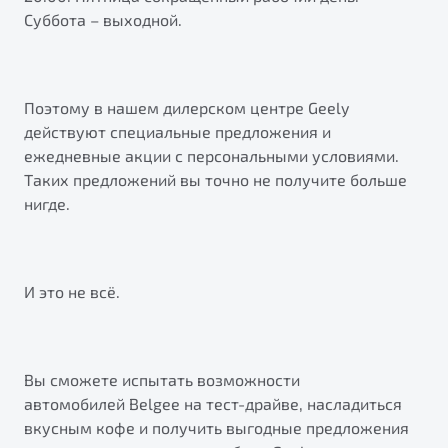
от 1 699 990 ₽*
Суббота – выходной.
Подробно
Обзор
В наличии
Поэтому в нашем дилерском центре Geely
X70
Будьте еще более уверены на дорогах с программой
действуют специальные предложения и
"Помощь на дорогах"
Автомобили в наличии
ежедневные акции с персональными условиями.
Тест-драйв
Преимущества программы
Таких предложений вы точно не получите больше
Автокредит
нигде.
Спецпредложения
Запись на сервис
И это не всё.
Калькулятор ТО
Универсальный кроссовер
Клиентская поддержка
от 2 499 990 ₽*
Вы сможете испытать возможности
автомобилей Belgee на тест-драйве, насладиться
Обзор
В наличии
вкусным кофе и получить выгодные предложения