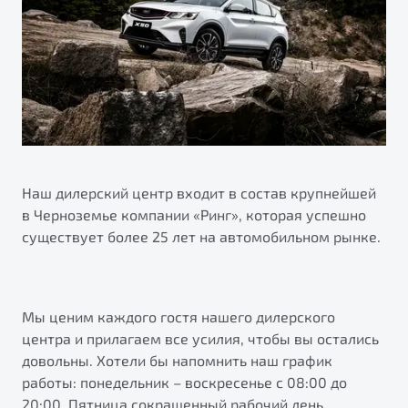
ПОДДЕРЖКА
Автокредит
О дилерском центре
Трейд-ин
Гарантия Belgee
Правовая информация
Яркий кроссовер
Страхование
Belgee Линк
от 2 219 990 ₽*
Расчет КАСКО
Belgee Клуб
Обзор
В наличии
Belgee Плюс
Реферальная программа
Наш дилерский центр входит в состав крупнейшей
S50
в Черноземье компании «Ринг», которая успешно
Клиентская поддержка
существует более 25 лет на автомобильном рынке.
Помощь на дорогах
Мы ценим каждого гостя нашего дилерского
центра и прилагаем все усилия, чтобы вы остались
довольны. Хотели бы напомнить наш график
работы: понедельник – воскресенье с 08:00 до
Узнайте о специальных выгодах при покупке
Элегантный и практичный седан
20:00. Пятница сокращенный рабочий день.
автомобиля Belgee