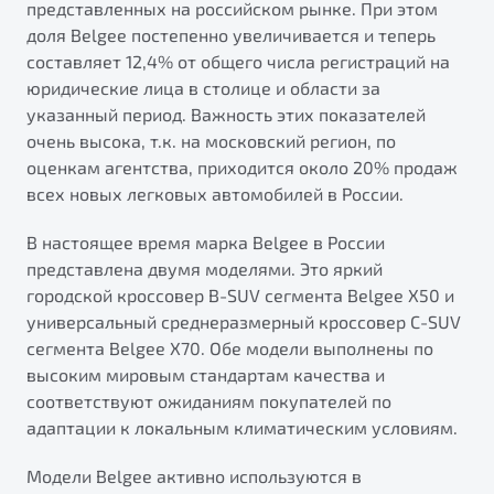
представленных на российском рынке. При этом
от 1 699 990 ₽*
доля Belgee постепенно увеличивается и теперь
Подробно
составляет 12,4% от общего числа регистраций на
Обзор
В наличии
юридические лица в столице и области за
указанный период. Важность этих показателей
X70
Будьте еще более уверены на дорогах с программой
очень высока, т.к. на московский регион, по
"Помощь на дорогах"
Автомобили в наличии
оценкам агентства, приходится около 20% продаж
Тест-драйв
всех новых легковых автомобилей в России.
Преимущества программы
Автокредит
Спецпредложения
В настоящее время марка Belgee в России
представлена двумя моделями. Это яркий
городской кроссовер B-SUV сегмента Belgee X50 и
Запись на сервис
универсальный среднеразмерный кроссовер C-SUV
Калькулятор ТО
сегмента Belgee X70. Обе модели выполнены по
Универсальный кроссовер
Клиентская поддержка
высоким мировым стандартам качества и
от 2 499 990 ₽*
соответствуют ожиданиям покупателей по
адаптации к локальным климатическим условиям.
Обзор
В наличии
Модели Belgee активно используются в