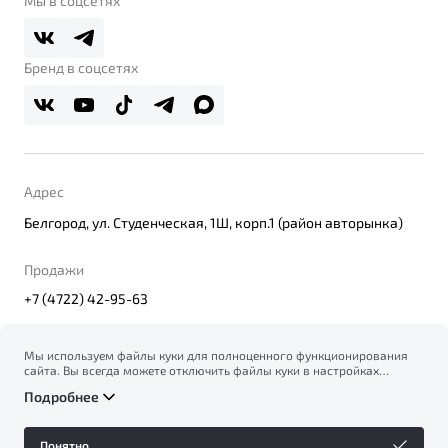
Мы в соцсетях
Belgee Плюс
Правовая информация
Реферальная программа
Бренд в соцсетях
Адрес
Белгород, ул. Студенческая, 1Ш, корп.1 (район авторынка)
Продажи
+7 (4722) 42-95-63
Мы используем файлы куки для полноценного функционирования
сайта. Вы всегда можете отключить файлы куки в настройках
© 2026
вашего браузера. Продолжая использовать сайт, вы соглашаетесь
Правовая информация
Подробнее
на сбор и использование файлов куки, и подтверждаете
Политика конфиденциальности персональных данных
ознакомление с информацией по сбору, использованию и
Официальный сайт Belgee в России
возможной блокировке файлов куки в
Политике
Сделано в ПЕРКС
Понятно
конфиденциальности
.