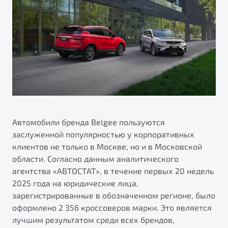
ПОДДЕРЖКА
Автокредит
О дилерском центре
Трейд-ин
Гарантия Belgee
Правовая информация
Яркий кроссовер
Страхование
Belgee Линк
от 2 219 990 ₽*
Расчет КАСКО
Belgee Клуб
Обзор
В наличии
Belgee Плюс
Реферальная программа
S50
Клиентская поддержка
Автомобили бренда Belgee пользуются
заслуженной популярностью у корпоративных
Помощь на дорогах
клиентов не только в Москве, но и в Московской
области. Согласно данным аналитического
агентства «АВТОСТАТ», в течение первых 20 недель
2025 года на юридические лица,
зарегистрированные в обозначенном регионе, было
оформлено 2 356 кроссоверов марки. Это является
Узнайте о специальных выгодах при покупке
лучшим результатом среди всех брендов,
Элегантный и практичный седан
автомобиля Belgee