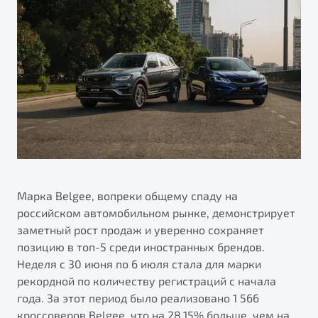
ПОДДЕРЖКА
Автокредит
О дилерском центре
Трейд-ин
Гарантия Belgee
Правовая информация
Яркий кроссовер
Страхование
Belgee Линк
от 2 219 990 ₽*
Расчет КАСКО
Belgee Клуб
Обзор
В наличии
Belgee Плюс
Реферальная программа
S50
Клиентская поддержка
Помощь на дорогах
Марка Belgee, вопреки общему спаду на
российском автомобильном рынке, демонстрирует
заметный рост продаж и уверенно сохраняет
позицию в топ-5 среди иностранных брендов.
Неделя c 30 июня по 6 июля стала для марки
рекордной по количеству регистраций с начала
года. За этот период было реализовано 1 566
Узнайте о специальных выгодах при покупке
Элегантный и практичный седан
кроссоверов Belgee, что на 28,15% больше, чем на
автомобиля Belgee