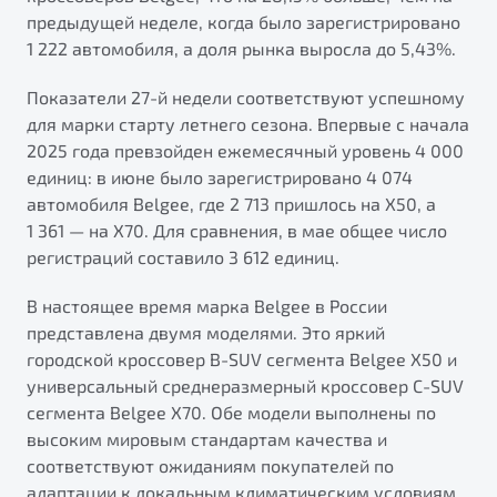
от 1 699 990 ₽*
предыдущей неделе, когда было зарегистрировано
Подробно
1 222 автомобиля, а доля рынка выросла до 5,43%.
Обзор
В наличии
Показатели 27-й недели соответствуют успешному
для марки старту летнего сезона. Впервые с начала
X70
Будьте еще более уверены на дорогах с программой
2025 года превзойден ежемесячный уровень 4 000
"Помощь на дорогах"
Автомобили в наличии
единиц: в июне было зарегистрировано 4 074
Тест-драйв
Преимущества программы
автомобиля Belgee, где 2 713 пришлось на X50, а
Автокредит
1 361 — на X70. Для сравнения, в мае общее число
Спецпредложения
регистраций составило 3 612 единиц.
В настоящее время марка Belgee в России
Запись на сервис
представлена двумя моделями. Это яркий
Калькулятор ТО
городской кроссовер B-SUV сегмента Belgee X50 и
Универсальный кроссовер
Клиентская поддержка
универсальный среднеразмерный кроссовер C-SUV
от 2 499 990 ₽*
сегмента Belgee X70. Обе модели выполнены по
высоким мировым стандартам качества и
Обзор
В наличии
соответствуют ожиданиям покупателей по
адаптации к локальным климатическим условиям.