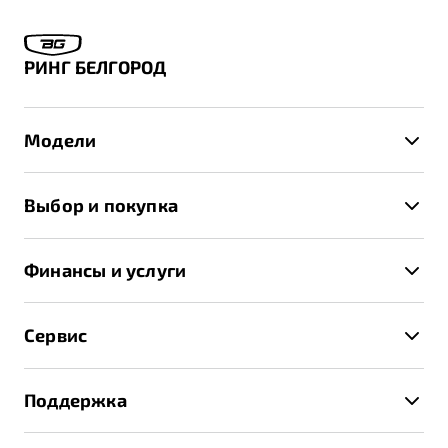
РИНГ БЕЛГОРОД
Модели
X50+
Выбор и покупка
S50
Автомобили в наличии
X70
Финансы и услуги
Спецпредложения и Акции
Автокредит
Записаться на тест-драйв
Сервис
Трейд-ин
Получить предложение
Записаться на сервис
Страхование
Поддержка
Руководство по эксплуатации
Расчет КАСКО
Гарантия Belgee