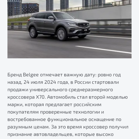
ПОДДЕРЖКА
Автокредит
О дилерском центре
Трейд-ин
Гарантия Belgee
Правовая информация
Яркий кроссовер
Страхование
Belgee Линк
от 2 219 990 ₽*
Расчет КАСКО
Belgee Клуб
Обзор
В наличии
Belgee Плюс
Реферальная программа
S50
Клиентская поддержка
Бренд Belgee отмечает важную дату: ровно год
назад, 24 июля 2024 года, в России стартовали
Помощь на дорогах
продажи универсального среднеразмерного
кроссовера X70. Автомобиль стал второй моделью
марки, которая предлагает российским
покупателям проверенные технологии и
востребованное функциональное оснащение по
разумным ценам. За это время кроссовер получил
Узнайте о специальных выгодах при покупке
признание автовладельцев, которые высоко
Элегантный и практичный седан
автомобиля Belgee