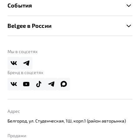
Техническое обслуживание
События
Клиентская поддержка
Калькулятор ТО
Новости
Помощь на дорогах
Belgee в России
Контакты
Belgee Линк
О бренде
Belgee Клуб
О дилерском центре
Мы в соцсетях
Belgee Плюс
Правовая информация
Реферальная программа
Бренд в соцсетях
Адрес
Белгород, ул. Студенческая, 1Ш, корп.1 (район авторынка)
Продажи