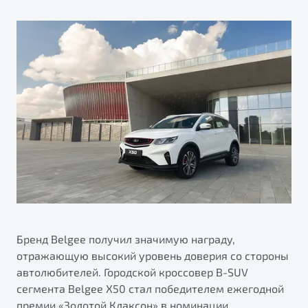
ПОДДЕРЖКА
Автокредит
О дилерском центре
Трейд-ин
Гарантия Belgee
Правовая информация
Яркий кроссовер
Страхование
Belgee Линк
от 2 219 990 ₽*
Расчет КАСКО
Belgee Клуб
Обзор
В наличии
Belgee Плюс
Реферальная программа
S50
Клиентская поддержка
Помощь на дорогах
Бренд Belgee получил значимую награду,
отражающую высокий уровень доверия со стороны
автолюбителей. Городской кроссовер B-SUV
сегмента Belgee Х50 стал победителем ежегодной
Узнайте о специальных выгодах при покупке
Элегантный и практичный седан
премии «Золотой Клаксон» в номинации
автомобиля Belgee