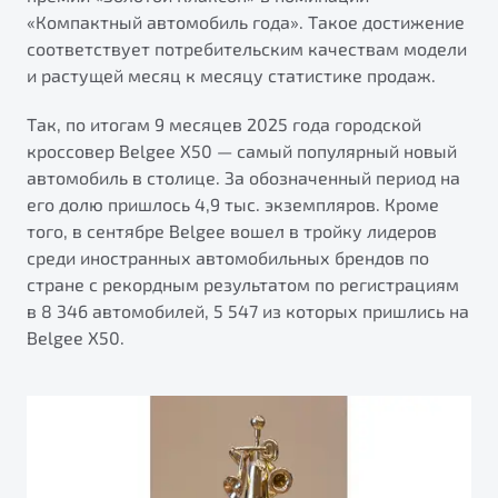
от 1 699 990 ₽*
«Компактный автомобиль года». Такое достижение
Подробно
соответствует потребительским качествам модели
Обзор
В наличии
и растущей месяц к месяцу статистике продаж.
Так, по итогам 9 месяцев 2025 года городской
X70
Будьте еще более уверены на дорогах с программой
кроссовер Belgee X50 — самый популярный новый
"Помощь на дорогах"
Автомобили в наличии
автомобиль в столице. За обозначенный период на
Тест-драйв
Преимущества программы
его долю пришлось 4,9 тыс. экземпляров. Кроме
Автокредит
того, в сентябре Belgee вошел в тройку лидеров
Спецпредложения
среди иностранных автомобильных брендов по
стране с рекордным результатом по регистрациям
в 8 346 автомобилей, 5 547 из которых пришлись на
Запись на сервис
Belgee Х50.
Калькулятор ТО
Универсальный кроссовер
Клиентская поддержка
от 2 499 990 ₽*
Обзор
В наличии