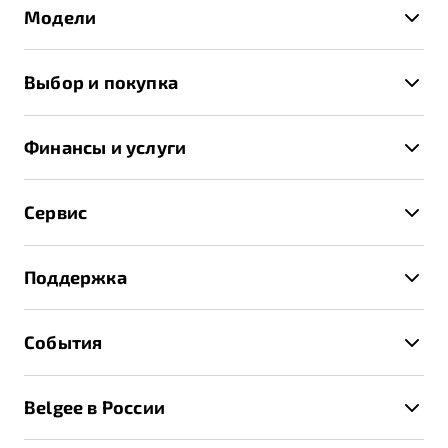
Модели
X50+
Выбор и покупка
S50
Автомобили в наличии
X70
Финансы и услуги
Спецпредложения и Акции
Автокредит
Записаться на тест-драйв
Сервис
Трейд-ин
Получить предложение
Записаться на сервис
Страхование
Поддержка
Руководство по эксплуатации
Расчет КАСКО
Гарантия Belgee
Техническое обслуживание
События
Клиентская поддержка
Калькулятор ТО
Новости
Помощь на дорогах
Belgee в России
Контакты
Belgee Линк