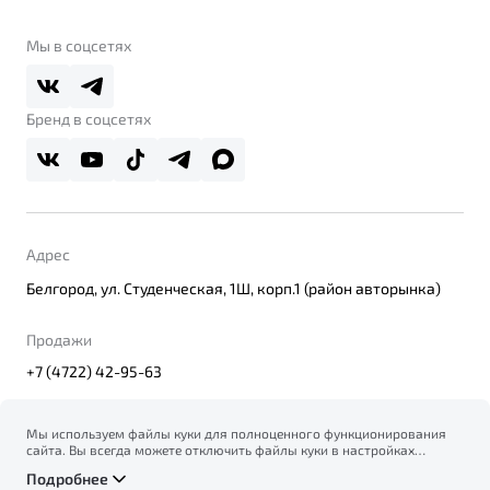
О бренде
Belgee Клуб
О дилерском центре
Мы в соцсетях
Belgee Плюс
Правовая информация
Реферальная программа
Бренд в соцсетях
Адрес
Белгород, ул. Студенческая, 1Ш, корп.1 (район авторынка)
Продажи
+7 (4722) 42-95-63
Мы используем файлы куки для полноценного функционирования
сайта. Вы всегда можете отключить файлы куки в настройках
© 2026
вашего браузера. Продолжая использовать сайт, вы соглашаетесь
Правовая информация
Подробнее
на сбор и использование файлов куки, и подтверждаете
Политика конфиденциальности персональных данных