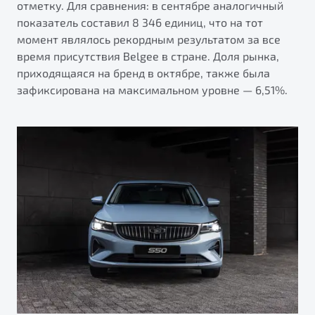
отметку. Для сравнения: в сентябре аналогичный
от 1 699 990 ₽*
показатель составил 8 346 единиц, что на тот
Подробно
момент являлось рекордным результатом за все
Обзор
В наличии
время присутствия Belgee в стране. Доля рынка,
приходящаяся на бренд в октябре, также была
X70
Будьте еще более уверены на дорогах с программой
зафиксирована на максимальном уровне — 6,51%.
"Помощь на дорогах"
Автомобили в наличии
Тест-драйв
Преимущества программы
Автокредит
Спецпредложения
Запись на сервис
Калькулятор ТО
Универсальный кроссовер
Клиентская поддержка
от 2 499 990 ₽*
Обзор
В наличии