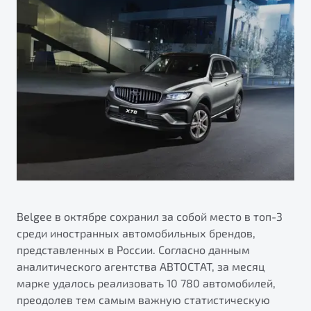
ПОДДЕРЖКА
Автокредит
О дилерском центре
Трейд-ин
Гарантия Belgee
Правовая информация
Яркий кроссовер
Страхование
Belgee Линк
от 2 219 990 ₽*
Расчет КАСКО
Belgee Клуб
Обзор
В наличии
Belgee Плюс
Реферальная программа
S50
Клиентская поддержка
Помощь на дорогах
Belgee в октябре сохранил за собой место в топ-3
среди иностранных автомобильных брендов,
представленных в России. Согласно данным
аналитического агентства АВТОСТАТ, за месяц
марке удалось реализовать 10 780 автомобилей,
Узнайте о специальных выгодах при покупке
преодолев тем самым важную статистическую
Элегантный и практичный седан
автомобиля Belgee