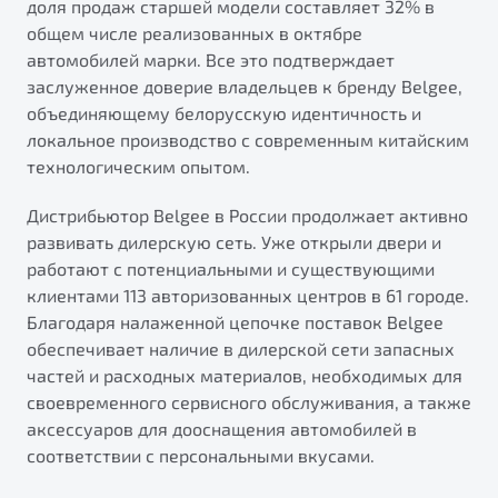
доля продаж старшей модели составляет 32% в
от 1 699 990 ₽*
общем числе реализованных в октябре
Подробно
автомобилей марки. Все это подтверждает
Обзор
В наличии
заслуженное доверие владельцев к бренду Belgee,
объединяющему белорусскую идентичность и
X70
Будьте еще более уверены на дорогах с программой
локальное производство с современным китайским
"Помощь на дорогах"
Автомобили в наличии
технологическим опытом.
Тест-драйв
Преимущества программы
Дистрибьютор Belgee в России продолжает активно
Автокредит
развивать дилерскую сеть. Уже открыли двери и
Спецпредложения
работают с потенциальными и существующими
клиентами 113 авторизованных центров в 61 городе.
Запись на сервис
Благодаря налаженной цепочке поставок Belgee
Калькулятор ТО
обеспечивает наличие в дилерской сети запасных
Универсальный кроссовер
Клиентская поддержка
частей и расходных материалов, необходимых для
своевременного сервисного обслуживания, а также
от 2 499 990 ₽*
аксессуаров для дооснащения автомобилей в
соответствии с персональными вкусами.
Обзор
В наличии