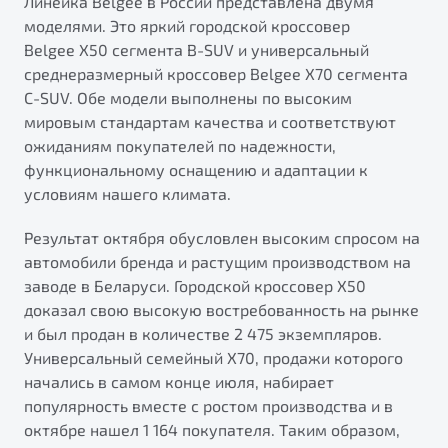
Линейка Belgee в России представлена двумя
ПОДДЕРЖКА
моделями. Это яркий городской кроссовер
Автокредит
О дилерском центре
Belgee X50 сегмента B-SUV и универсальный
Трейд-ин
Гарантия Belgee
Правовая информация
среднеразмерный кроссовер Belgee X70 сегмента
Яркий кроссовер
Страхование
Belgee Линк
C-SUV. Обе модели выполнены по высоким
от 2 219 990 ₽*
мировым стандартам качества и соответствуют
Расчет КАСКО
Belgee Клуб
ожиданиям покупателей по надежности,
Обзор
В наличии
Belgee Плюс
функциональному оснащению и адаптации к
условиям нашего климата.
Реферальная программа
S50
Клиентская поддержка
Результат октября обусловлен высоким спросом на
автомобили бренда и растущим производством на
Помощь на дорогах
заводе в Беларуси. Городской кроссовер X50
доказал свою высокую востребованность на рынке
и был продан в количестве 2 475 экземпляров.
Универсальный семейный X70, продажи которого
начались в самом конце июля, набирает
популярность вместе с ростом производства и в
Узнайте о специальных выгодах при покупке
октябре нашел 1 164 покупателя. Таким образом,
Элегантный и практичный седан
автомобиля Belgee