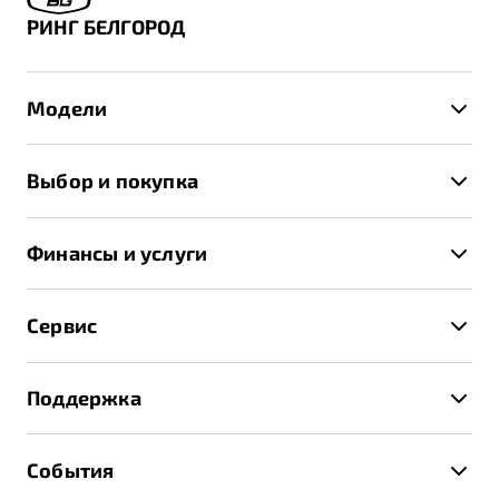
РИНГ БЕЛГОРОД
Модели
X50+
Выбор и покупка
S50
Автомобили в наличии
X70
Финансы и услуги
Спецпредложения и Акции
Автокредит
Записаться на тест-драйв
Сервис
Трейд-ин
Получить предложение
Записаться на сервис
Страхование
Поддержка
Руководство по эксплуатации
Расчет КАСКО
Гарантия Belgee
Техническое обслуживание
События
Клиентская поддержка