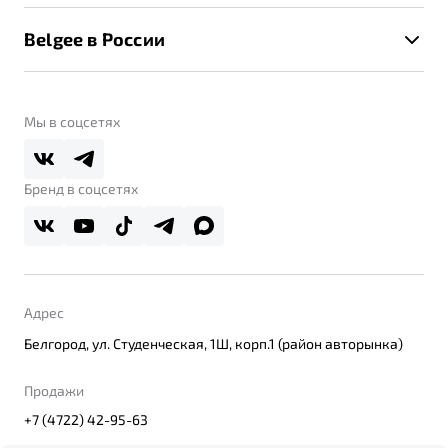
Калькулятор ТО
Новости
Помощь на дорогах
Belgee в России
Контакты
Belgee Линк
О бренде
Belgee Клуб
О дилерском центре
Мы в соцсетях
Belgee Плюс
Правовая информация
Реферальная программа
Бренд в соцсетях
Адрес
Белгород, ул. Студенческая, 1Ш, корп.1 (район авторынка)
Продажи
+7 (4722) 42-95-63