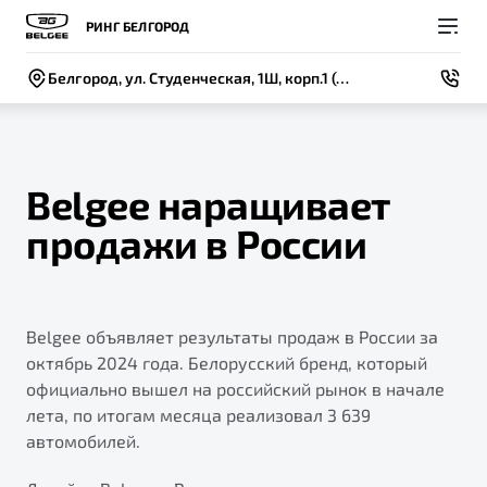
РИНГ БЕЛГОРОД
Белгород, ул. Студенческая, 1Ш, корп.1 (район авторынка)
Belgee наращивает
продажи в России
Покупателям
Владельцам
О компании
Модели
ВЫБОР И ПОКУПКА
СЕРВИС
СОБЫТИЯ
Новый
Belgee объявляет результаты продаж в России за
X50+
Автомобили в наличии
Записаться на сервис
Новости
октябрь 2024 года. Белорусский бренд, который
Спецпредложения и Акции
Руководство по эксплуатации
Контакты
официально вышел на российский рынок в начале
лета, по итогам месяца реализовал 3 639
Записаться на тест-драйв
Техническое обслуживание
BELGEE В РОССИИ
автомобилей.
Калькулятор ТО
ФИНАНСЫ И УСЛУГИ
О бренде