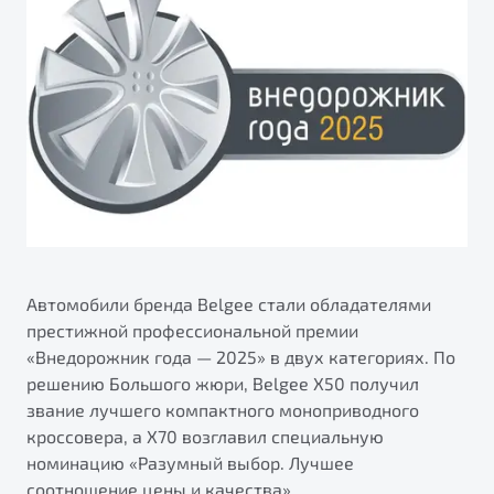
ПОДДЕРЖКА
Автокредит
О дилерском центре
Трейд-ин
Гарантия Belgee
Правовая информация
Яркий кроссовер
Страхование
Belgee Линк
от 2 219 990 ₽*
Расчет КАСКО
Belgee Клуб
Обзор
В наличии
Belgee Плюс
Реферальная программа
S50
Клиентская поддержка
Помощь на дорогах
Автомобили бренда Belgee стали обладателями
престижной профессиональной премии
«Внедорожник года — 2025» в двух категориях. По
решению Большого жюри, Belgee X50 получил
звание лучшего компактного моноприводного
кроссовера, а X70 возглавил специальную
номинацию «Разумный выбор. Лучшее
Узнайте о специальных выгодах при покупке
Элегантный и практичный седан
соотношение цены и качества».
автомобиля Belgee