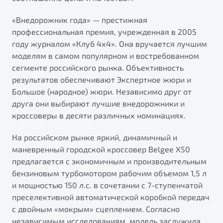
от 1 699 990 ₽*
Подробно
«Внедорожник года» — престижная
профессиональная премия, учрежденная в 2005
Обзор
В наличии
году журналом «Клуб 4х4». Она вручается лучшим
моделям в самом популярном и востребованном
X70
Будьте еще более уверены на дорогах с программой
сегменте российского рынка. Объективность
"Помощь на дорогах"
Автомобили в наличии
результатов обеспечивают Экспертное жюри и
Тест-драйв
Преимущества программы
Большое (народное) жюри. Независимо друг от
Автокредит
друга они выбирают лучшие внедорожники и
Спецпредложения
кроссоверы в десяти различных номинациях.
На российском рынке яркий, динамичный и
Запись на сервис
маневренный городской кроссовер Belgee X50
Калькулятор ТО
предлагается с экономичным и производительным
Универсальный кроссовер
Клиентская поддержка
бензиновым турбомотором рабочим объемом 1,5 л
от 2 499 990 ₽*
и мощностью 150 л.с. в сочетании с 7-ступенчатой
преселективной автоматической коробкой передач
Обзор
В наличии
с двойным «мокрым» сцеплением. Согласно
независимым исследованиям, модель заслужила