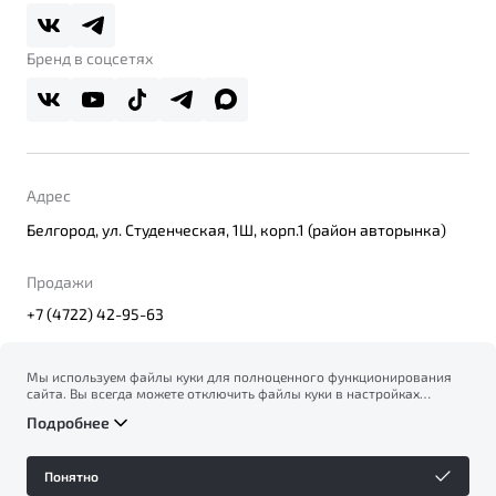
Belgee Плюс
Правовая информация
Реферальная программа
Бренд в соцсетях
Адрес
Белгород, ул. Студенческая, 1Ш, корп.1 (район авторынка)
Продажи
+7 (4722) 42-95-63
Мы используем файлы куки для полноценного функционирования
сайта. Вы всегда можете отключить файлы куки в настройках
© 2026
вашего браузера. Продолжая использовать сайт, вы соглашаетесь
Правовая информация
Подробнее
на сбор и использование файлов куки, и подтверждаете
Политика конфиденциальности персональных данных
ознакомление с информацией по сбору, использованию и
Официальный сайт Belgee в России
возможной блокировке файлов куки в
Политике
Сделано в ПЕРКС
Понятно
конфиденциальности
.