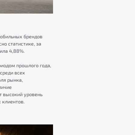
мобильных брендов
но статистике, за
ила 4,88%.
риодом прошлого года,
среди всех
оля рынка,
личие
т высокий уровень
 клиентов.