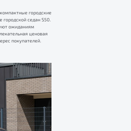
 компактные городские
 городской седан S50.
вуют ожиданиям
влекательная ценовая
ерес покупателей.