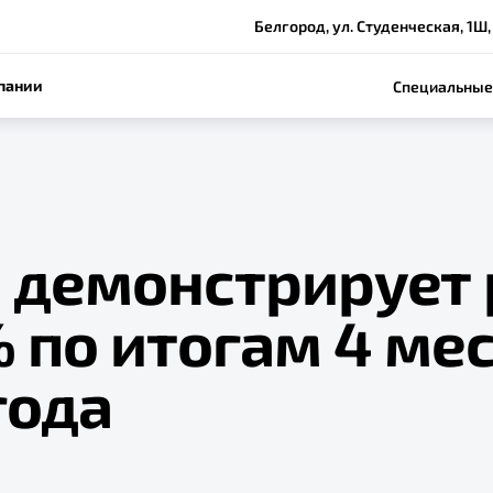
Белгород, ул. Студенческая, 1Ш,
пании
Специальные
e демонстрирует 
 по итогам 4 ме
года